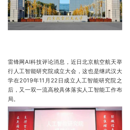
开
课
活
动
雷锋网AI科技评论消息，近日北京航空航天举
中
行人工智能研究院成立大会，这也是继武汉大
学在2019年11月22日成立人工智能研究院之
心
后，又一双一流高校具体落实人工智能工作布
局。
GAIR
专