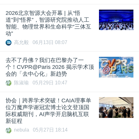
2026北京智源大会开幕 | 从“悟
道”到“悟界”，智源研究院推动人工
智能、物理世界和生命科学“三体互
动”
高允毅
06月13日 08:07
去不了丹佛？我们在巴黎办了一
个！CVPR@Paris 2026 揭示学术顶
会的「去中心化」新趋势
陈淑瑜
05月29日 10:47
协会｜跨界学术突破！CAIA理事单
位万魔声学谢冠宏博士论文登顶国
际权威期刊，AI声学开启脑机互联
新征程
nebula
05月27日 18:14