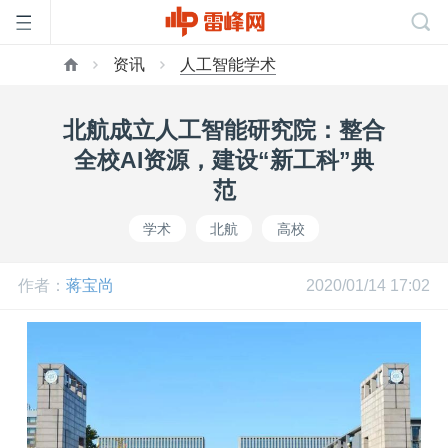
资讯
人工智能学术
首
北航成立人工智能研究院：整合
页
全校AI资源，建设“新工科”典
范
雷
学术
北航
高校
峰
作者：
蒋宝尚
2020/01/14 17:02
网
公