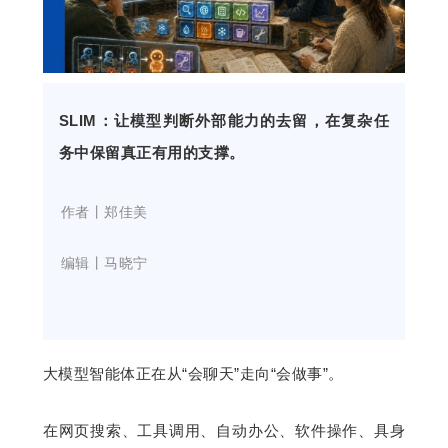
开
课
SLIM：让模型判断外部能力的去留，在复杂任
活
务中保留真正有用的支撑。
动
    作者丨郑佳美
中
    编辑丨马晓宁
心
GAIR
大模型智能体正在从“会聊天”走向“会做事”。
专
在网页搜索、工具调用、自动办公、软件操作、具身