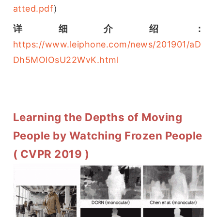
）
atted.pdf
详细介绍：
https://www.leiphone.com/news/201901/aD
Dh5MOlOsU22WvK.html
Learning the Depths of Moving
People by Watching Frozen People
( CVPR 2019 )