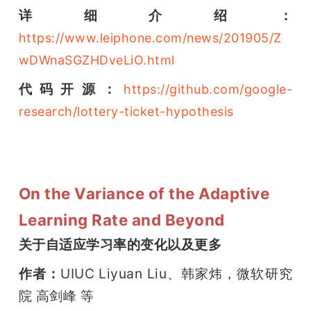
详细介绍：
https://www.leiphone.com/news/201905/Z
wDWnaSGZHDveLiO.html
代码开源：
https://github.com/google-
research/lottery-ticket-hypothesis
On the Variance of the Adaptive
Learning Rate and Beyond
关于自适应学习率的变化以及更多
作者：
UIUC Liyuan Liu、韩家炜，微软研究
院 高剑峰 等