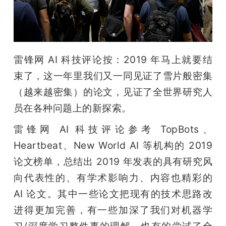
开
课
雷锋网 AI 科技评论按：2019 年马上就要结
活
束了，这一年里我们又一同见证了雪片般密集
（越来越密集）的论文，见证了全世界研究人
动
员在各种问题上的新探索。
中
雷锋网 AI 科技评论参考 TopBots、
Heartbeat、New World AI 等机构的 2019 
心
论文榜单，总结出 2019 年发表的具有研究风
向代表性的、有学术影响力、内容也精彩的 
GAIR
AI 论文。其中一些论文把现有的技术思路改
进得更加完善，有一些加深了我们对机器学
专
习/深度学习整件事的理解，也有的尝试了全