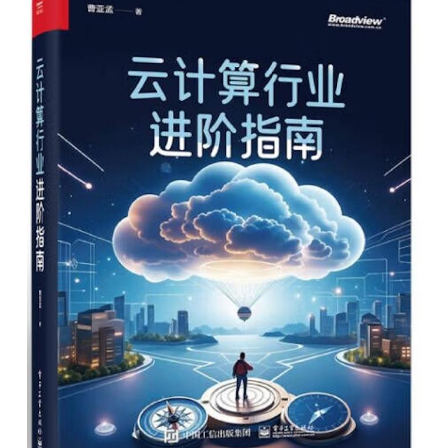
开
课
活
动
中
心
GAIR
专