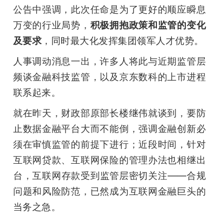
公告中强调，此次任命是为了更好的顺应瞬息
题
万变的行业局势，
积极拥抱政策和监管的变化
及要求
，同时最大化发挥集团领军人才优势。
爱
人事调动消息一出，许多人将此与近期监管层
频谈金融科技监管，以及京东数科的上市进程
搞
联系起来。
机
就在昨天，财政部原部长楼继伟就谈到，要防
止数据金融平台大而不能倒，强调金融创新必
须在审慎监管的前提下进行；近段时间，针对
互联网贷款、互联网保险的管理办法也相继出
台，互联网存款受到监管层密切关注——合规
问题和风险防范，已然成为互联网金融巨头的
当务之急。