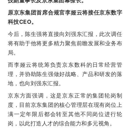
技副董事长及京东集团幕僚长。
开
原京东集团首席合规官李娅云将接任京东数字
课
科技CEO。
今后，陈生强将直接向刘强东汇报，此次调任
活
将有助于他将更多精力聚焦前瞻发展和业务布
局。
动
而李娅云将统筹负责京东数科的日常经营管
中
理，并协助陈生强做好战略、产品和研发的落
地，也向刘强东汇报。
心
京东方面强调，这是京东正常的集团轮岗制
度，目前京东集团的核心管理层在现有岗位上
GAIR
满一定年限后都会转至其他不同岗位进行轮
岗，以此打造人才的综合能力和多元视角。
专