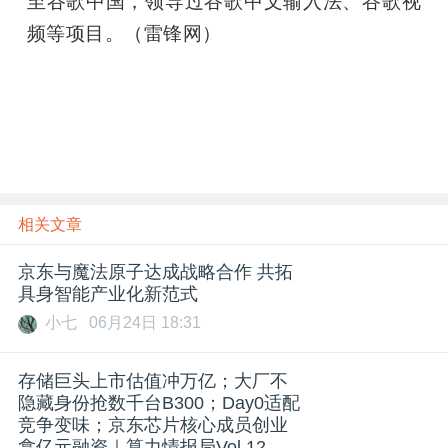
至谷歌中国，领导过谷歌中文输入法、谷歌视
频等项目。（雷锋网）
雷锋网雷锋网雷锋网
相关文章
京东与魔法原子达成战略合作 共拓
具身智能产业化新范式
小七
06月24日 18:31
存储巨头上市估值冲万亿；大厂不
隐藏身份抢数千台B300；Day0适配
竞争变味；京东芯片核心成员创业
拿亿元融资｜算力情报局Vol.12