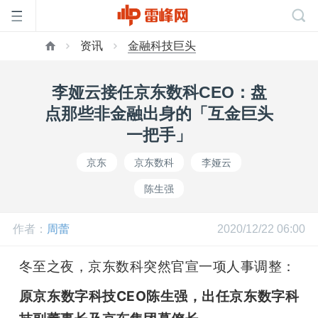
资讯
金融科技巨头
首
李娅云接任京东数科CEO：盘
页
点那些非金融出身的「互金巨头
一把手」
雷
京东
京东数科
李娅云
陈生强
峰
作者：
周蕾
2020/12/22 06:00
网
冬至之夜，京东数科突然官宣一项人事调整：
公
原京东数字科技CEO陈生强，出任京东数字科