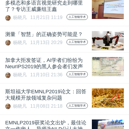
多模态和多语言视觉研究走到哪里
了？专访王威廉组王鑫
题
杨晓凡
11月21日 11:19
人工智能学术
爱
测量「智慧」的正确姿势可能是？
杨晓凡
11月13日 20:29
人工智能学术
搞
加拿大拒发签证，AI学者们纷纷为
机
NeurIPS2019的黑人参会者们发声
杨晓凡
11月10日 21:36
人工智能学术
斯坦福大学EMNLP2019论文：回答
大规模开放领域复杂问题
杨晓凡
11月08日 21:18
人工智能学术
EMNLP2019获奖论文出炉，最佳论