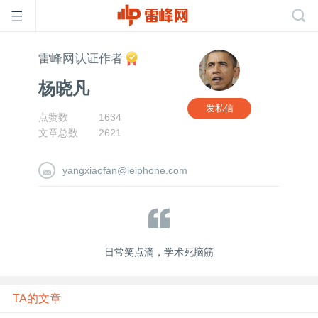
雷峰网认证作者
首
杨晓凡
页
发私信
点赞数
1634
文章总数
2621
雷
yangxiaofan@leiphone.com
峰
网
日常笑点滴，学术死脑筋
公
TA的文章