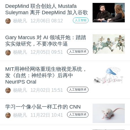
开
DeepMind 联合创始人 Mustafa
Suleyman 离开 DeepMind 加入谷歌
课
杨晓凡
12月06日 08:12
人工智能
活
Gary Marcus 对 AI 领域开炮：踏踏
实实做研究，不要净吹牛逼
杨晓凡
12月05日 09:51
人工智能学术
动
MIT用神经网络重现生物视觉系统，
中
发《自然：神经科学》后再中
NeurIPS Oral
心
杨晓凡
12月02日 15:51
人工智能学术
GAIR
学习一个像小鼠一样工作的 CNN
杨晓凡
11月22日 10:41
人工智能学术
专