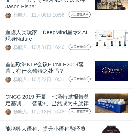
文一作华人，导师为NLP公认大神
Jason Eisner
杨晓凡
11月08日 10:56
人工智能学术
血虐人类玩家，DeepMind星际2 AI
现身Nature
杨晓凡
10月31日 16:46
人工智能学术
首届欧洲NLP会议EurNLP2019落
幕，有什么独特之处吗？
杨晓凡
10月22日 10:31
人工智能学术
CNCC 2019 开幕，七场特邀报告奠
定基调，「智能+」已然成为主旋律
杨晓凡
10月18日 16:48
人工智能学术
能牺牲大语种、提升小语种翻译质