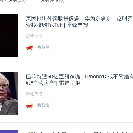
评论TA的
(10)
TA的评论
(0)
美团推出外卖版拼多多；华为余承东、赵明齐
资拟收购TikTok | 雷锋早报
雷锋早报
"新智造
巴菲特遭50亿巨额诈骗；iPhone12或不附
线“自营房产”| 雷锋早报
雷锋早报
"新智造