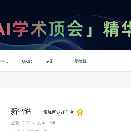
动中心
GAIR
专题
爱搞机
新智造
雷峰网认证作者
点赞 210
/
文章 648